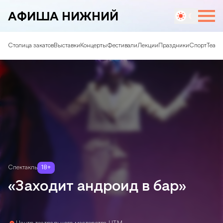
АФИША НИЖНИЙ
Столица закатов
Выставки
Концерты
Фестивали
Лекции
Праздники
Спорт
Театр
Спектакль
18
+
«Заходит андроид в бар»