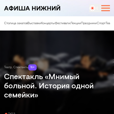
АФИША НИЖНИЙ
Столица закатов
Выставки
Концерты
Фестивали
Лекции
Праздники
Спорт
Театр
Театр
,
Спектакль
16
+
Спектакль «Мнимый
больной. История одной
семейки»