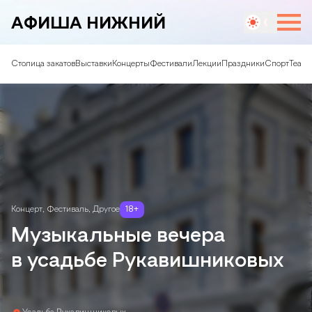
АФИША НИЖНИЙ
Столица закатов
Выставки
Концерты
Фестивали
Лекции
Праздники
Спорт
Театр
Концерт
,
Фестиваль
,
Другое
18
+
Музыкальные вечера
в усадьбе Рукавишниковых