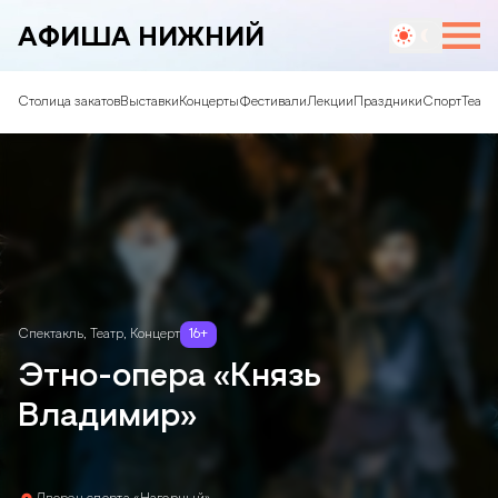
АФИША НИЖНИЙ
Столица закатов
Выставки
Концерты
Фестивали
Лекции
Праздники
Спорт
Театр
Спектакль
,
Театр
,
Концерт
16
+
Этно-опера «Князь
Владимир»